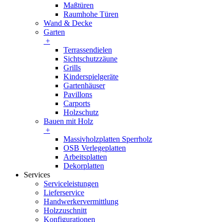
Maßtüren
Raumhohe Türen
Wand & Decke
Garten
+
Terrassendielen
Sichtschutzzäune
Grills
Kinderspielgeräte
Gartenhäuser
Pavillons
Carports
Holzschutz
Bauen mit Holz
+
Massivholzplatten Sperrholz
OSB Verlegeplatten
Arbeitsplatten
Dekorplatten
Services
Serviceleistungen
Lieferservice
Handwerkervermittlung
Holzzuschnitt
Konfigurationen