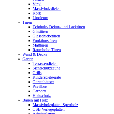
Vinyl
Massivholzdielen
Kork
Linoleum
Türen
Echtholz-,Dekor- und Lacktüren
Glastüren
Glasschiebetüren
Funktionstüren
Maßtüren
Raumhohe Türen
Wand & Decke
Garten
Terrassendielen
Sichtschutzzäune
Grills
Kinderspielgeräte
Gartenhäuser
Pavillons
Carports
Holzschutz
Bauen mit Holz
Massivholzplatten Sperrholz
OSB Verlegeplatten
Arbeitsplatten