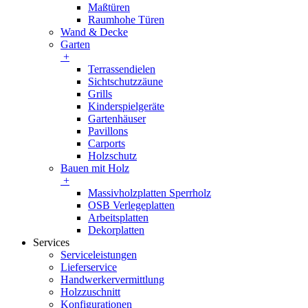
Maßtüren
Raumhohe Türen
Wand & Decke
Garten
+
Terrassendielen
Sichtschutzzäune
Grills
Kinderspielgeräte
Gartenhäuser
Pavillons
Carports
Holzschutz
Bauen mit Holz
+
Massivholzplatten Sperrholz
OSB Verlegeplatten
Arbeitsplatten
Dekorplatten
Services
Serviceleistungen
Lieferservice
Handwerkervermittlung
Holzzuschnitt
Konfigurationen