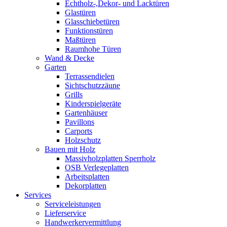
Echtholz-,Dekor- und Lacktüren
Glastüren
Glasschiebetüren
Funktionstüren
Maßtüren
Raumhohe Türen
Wand & Decke
Garten
Terrassendielen
Sichtschutzzäune
Grills
Kinderspielgeräte
Gartenhäuser
Pavillons
Carports
Holzschutz
Bauen mit Holz
Massivholzplatten Sperrholz
OSB Verlegeplatten
Arbeitsplatten
Dekorplatten
Services
Serviceleistungen
Lieferservice
Handwerkervermittlung